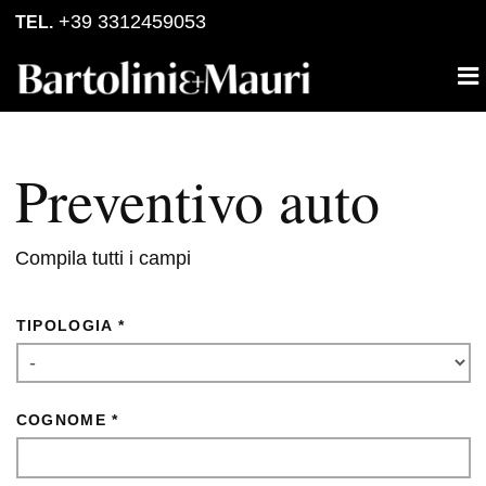
Skip
Skip
+39 3312459053
TEL.
to
to
primary
content
navigation
Preventivo auto
Compila tutti i campi
TIPOLOGIA *
COGNOME *